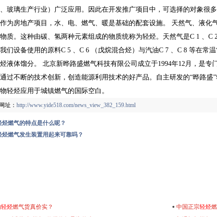
、玻璃生产行业）广泛应用。因此在开发推广项目中，可选择的对象很多
作为房地产项目，水、电、燃气、暖是基础的配套设施。 天然气、液化气
物质。这种由碳、氢两种元素组成的物质统称为轻烃。天然气是C 1 、C 2
我们设备使用的原料C 5 、C 6 （戊烷混合烃）与汽油C 7 、C 8 
烃液体馏分。 北京新晔路盛燃气科技有限公司成立于1994年12月，是
通过不断的技术创新，创造能源利用技术的好产品。自主研发的“晔路盛
物轻烃应用于城镇燃气的国际空白。
网址：
http://www.yide518.com/news_view_382_159.html
轻烃燃气的特点是什么呢？
轻烃燃气发生装置用起来可靠吗？
的
轻烃
燃气货真价实？
中国正宗
轻烃