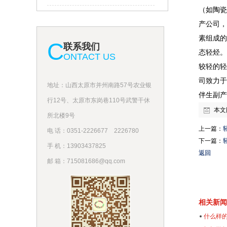
（如陶瓷
产公司，
素组成的
C
联系我们
态轻烃。
ONTACT US
较轻的轻
司致力于
地址：山西太原市并州南路57号农业银
伴生副产
行12号、太原市东岗巷110号武警干休
本文
所北楼9号
上一篇：
电 话：0351-2226677
2226780
下一篇：
手 机：13903437825
返回
邮 箱：715081686@qq.com
相关新闻
什么样