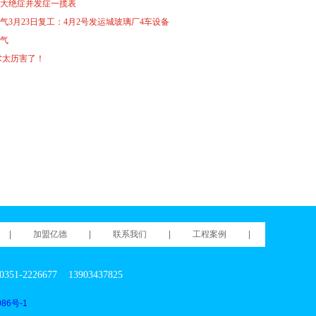
2大绝症并发症一揽表
气3月23日复工：4月2号发运城玻璃厂4车设备
燃气
术太历害了！
|
加盟亿德
|
联系我们
|
工程案例
|
6677 13903437825
86号-1