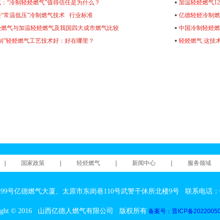
：“冷制
轻烃
燃气”值得信任是为什么？
加温
轻烃
燃气1
烃
“常温低压”冷制燃气技术 行业标准
亿德
轻烃
冷制燃
烃
燃气与加温
轻烃
燃气及我国四大成市燃气比较
中国冷制
轻烃
制”
轻烃
燃气工艺技术好：好在哪里？
轻烃
燃气 这技
|
国家政策
|
轻烃燃气
|
新闻中心
|
服务领域
号亿德燃气大厦、太原市东岗巷110号武警干休所北楼9号 联系电话：0351-222
yright © 2016 山西亿德人燃气有限公司 版权所有
备案号：晋ICP备20220050