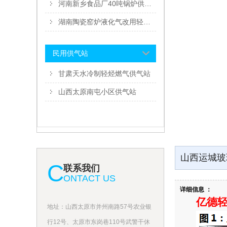
河南新乡食品厂40吨锅炉供气厂
湖南陶瓷窑炉液化气改用轻烃燃气
民用供气站
甘肃天水冷制轻烃燃气供气站
山西太原南屯小区供气站
山西运城玻
C
联系我们
ONTACT US
详细信息 ：
亿德轻
地址：山西太原市并州南路57号农业银
行12号、太原市东岗巷110号武警干休