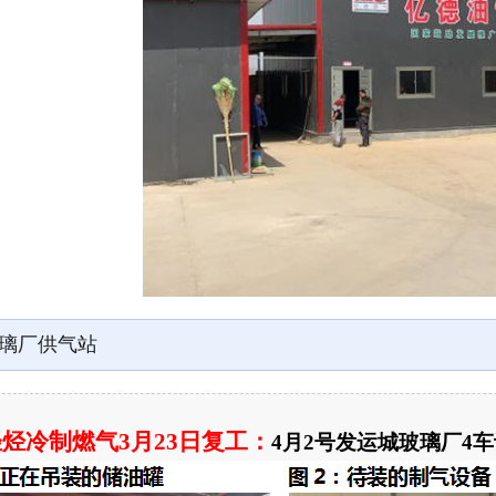
璃厂供气站
烃冷制燃气3月23日复工：
4月2号发运城玻璃厂4