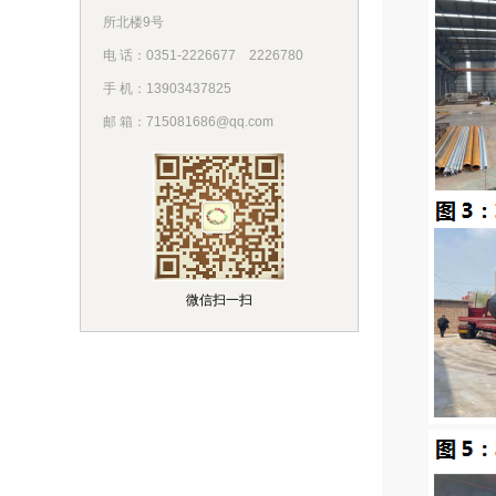
所北楼9号
电 话：0351-2226677
2226780
手 机：13903437825
邮 箱：715081686@qq.com
微信扫一扫